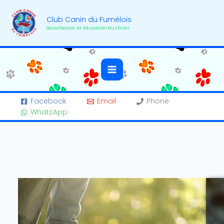
Aller
au
Club Canin du Fumélois
contenu
Socialisation et éducation du chien
Facebook
Email
Phone
WhatsApp
Eveil
Du
Chiot