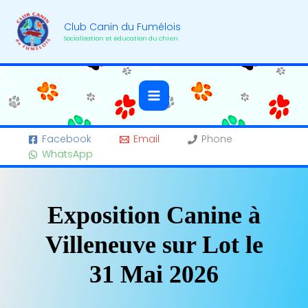
Aller
au
Club Canin du Fumélois
contenu
Socialisation et éducation du chien
Facebook
Email
Phone
WhatsApp
Exposition Canine à
Villeneuve sur Lot le
31 Mai 2026