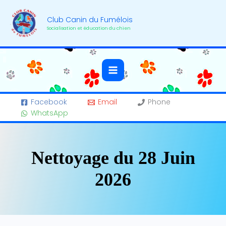
Aller
au
Club Canin du Fumélois
contenu
Socialisation et éducation du chien
Facebook
Email
Phone
WhatsApp
Nettoyage du 28 Juin
2026